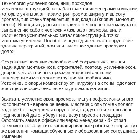
Технология усиления окон, ниш, проходов
металлоконструкцией разрабатывается инженерами компании,
которые учитывают параметры проема: ширину и высоту
пролета, тип стены/перекрытия, вид кладки (кирпич, монолит,
бетон). Исходя из данных составляется подробный мануал по
выполнению работ: чертежи указывают размеры, вид и
количество усилительных металлоконструкций, точки
монтажа усиления. Подобный подход исключает обрушение
здания, перекрытий, дом или высотное здание прослужит
долго.
Сохранение несущих способностей сооружения - важная
задача для монтажников, строителей, поэтому усиление окон,
дверных и лестничных проемов дополнительными
инженерными металлоконструкциями необходимо.
Устойчивые опоры компенсируют нагрузку на стены, сделают
жилище или офис безопасным для эксплуатации.
Заказать усиление окон, проемов, ниш у профессионального
исполнителя - верное решение. Мастера с опытом выполнят
задание без задержек и нарушений, сдадут объект согласно
подписанной дате, уберут и вывезут мусор с площадки.
Оформить заказ в офисе или через менеджера - быстрая
возможность запустить запланированные работы, которые тут
же выполнит команда обученных и образованных сотрудников
компании.