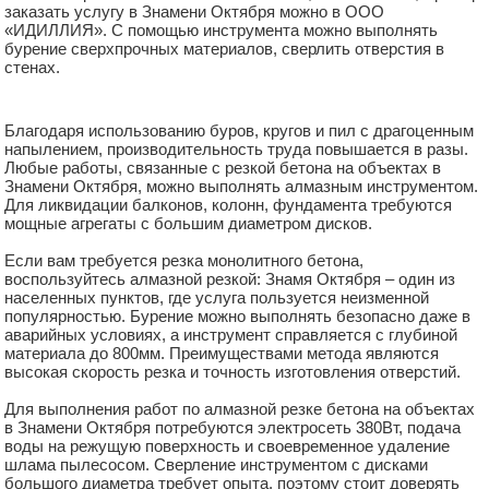
заказать услугу в Знамени Октября можно в ООО
«ИДИЛЛИЯ». С помощью инструмента можно выполнять
бурение сверхпрочных материалов, сверлить отверстия в
стенах.
Благодаря использованию буров, кругов и пил с драгоценным
напылением, производительность труда повышается в разы.
Любые работы, связанные с резкой бетона на объектах в
Знамени Октября, можно выполнять алмазным инструментом.
Для ликвидации балконов, колонн, фундамента требуются
мощные агрегаты с большим диаметром дисков.
Если вам требуется резка монолитного бетона,
воспользуйтесь алмазной резкой: Знамя Октября – один из
населенных пунктов, где услуга пользуется неизменной
популярностью. Бурение можно выполнять безопасно даже в
аварийных условиях, а инструмент справляется с глубиной
материала до 800мм. Преимуществами метода являются
высокая скорость резка и точность изготовления отверстий.
Для выполнения работ по алмазной резке бетона на объектах
в Знамени Октября потребуются электросеть 380Вт, подача
воды на режущую поверхность и своевременное удаление
шлама пылесосом. Сверление инструментом с дисками
большого диаметра требует опыта, поэтому стоит доверять