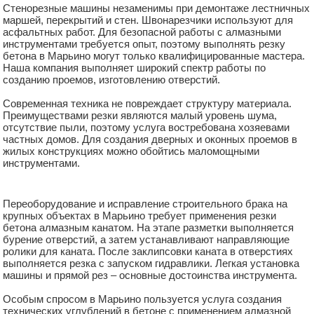
Стенорезные машины незаменимы при демонтаже лестничных
маршей, перекрытий и стен. Швонарезчики используют для
асфальтных работ. Для безопасной работы с алмазными
инструментами требуется опыт, поэтому выполнять резку
бетона в Марьино могут только квалифицированные мастера.
Наша компания выполняет широкий спектр работы по
созданию проемов, изготовлению отверстий.
Современная техника не повреждает структуру материала.
Преимуществами резки являются малый уровень шума,
отсутствие пыли, поэтому услуга востребована хозяевами
частных домов. Для создания дверных и оконных проемов в
жилых конструкциях можно обойтись маломощными
инструментами.
Переоборудование и исправление строительного брака на
крупных объектах в Марьино требует применения резки
бетона алмазным канатом. На этапе разметки выполняется
бурение отверстий, а затем устанавливают направляющие
ролики для каната. После заклипсовки каната в отверстиях
выполняется резка с запуском гидравлики. Легкая установка
машины и прямой рез – основные достоинства инструмента.
Особым спросом в Марьино пользуется услуга создания
технических углублений в бетоне с применением алмазной