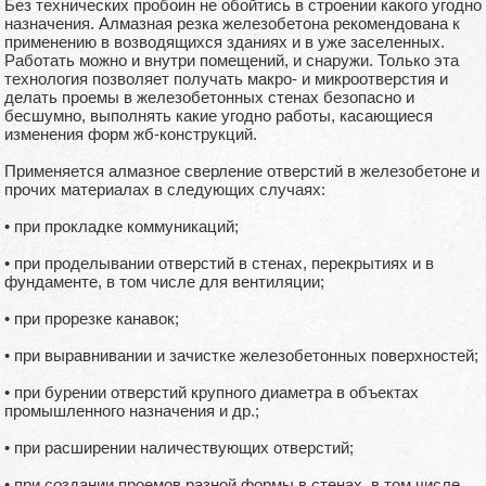
Без технических пробоин не обойтись в строении какого угодно
назначения. Алмазная резка железобетона рекомендована к
применению в возводящихся зданиях и в уже заселенных.
Работать можно и внутри помещений, и снаружи. Только эта
технология позволяет получать макро- и микроотверстия и
делать проемы в железобетонных стенах безопасно и
бесшумно, выполнять какие угодно работы, касающиеся
изменения форм жб-конструкций.
Применяется алмазное сверление отверстий в железобетоне и
прочих материалах в следующих случаях:
• при прокладке коммуникаций;
• при проделывании отверстий в стенах, перекрытиях и в
фундаменте, в том числе для вентиляции;
• при прорезке канавок;
• при выравнивании и зачистке железобетонных поверхностей;
• при бурении отверстий крупного диаметра в объектах
промышленного назначения и др.;
• при расширении наличествующих отверстий;
• при создании проемов разной формы в стенах, в том числе