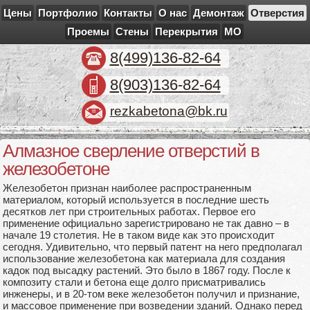
Цены
Портфолио
Контакты
О нас
Демонтаж
Отверстия
Проемы
Стены
Перекрытия
МО
8(499)136-82-64
8(903)136-82-64
rezkabetona@bk.ru
Алмазное сверление отверстий в
железобетоне
Железобетон признан наиболее распространенным
материалом, который используется в последние шесть
десятков лет при строительных работах. Первое его
применение официально зарегистрировано не так давно – в
начале 19 столетия. Не в таком виде как это происходит
сегодня. Удивительно, что первый патент на него предполагал
использование железобетона как материала для создания
кадок под высадку растений. Это было в 1867 году. После к
композиту стали и бетона еще долго присматривались
инженеры, и в 20-том веке железобетон получил и признание,
и массовое применение при возведении зданий. Однако перед