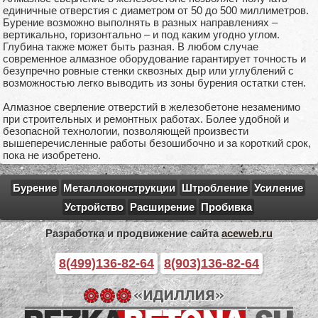
единичные отверстия с диаметром от 50 до 500 миллиметров.
Бурение возможно выполнять в разных направлениях –
вертикально, горизонтально – и под каким угодно углом.
Глубина также может быть разная. В любом случае
современное алмазное оборудование гарантирует точность и
безупречно ровные стенки сквозных дыр или углублений с
возможностью легко выводить из зоны бурения остатки стен.
Алмазное сверление отверстий в железобетоне незаменимо
при строительных и ремонтных работах. Более удобной и
безопасной технологии, позволяющей произвести
вышеперечисленные работы безошибочно и за короткий срок,
пока не изобретено.
Бурение
Металлоконструкции
Штробление
Усиление
Устройство
Расширение
Пробивка
Разработка и продвижение сайта
aceweb.ru
8(499)136-82-64
8(903)136-82-64