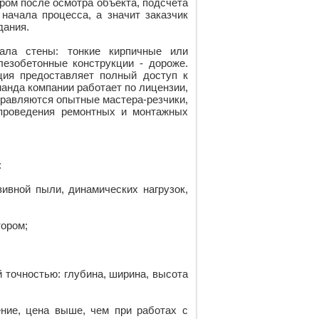
ром после осмотра объекта, подсчета
начала процесса, а значит заказчик
дания.
ала стены: тонкие кирпичные или
езобетонные конструкции - дороже.
ция предоставляет полный доступ к
манда компании работает по лицензии,
правляются опытные мастера-резчики,
проведения ремонтных и монтажных
:
ивной пыли, динамических нагрузок,
тором;
 точностью: глубина, ширина, высота
ение, цена выше, чем при работах с