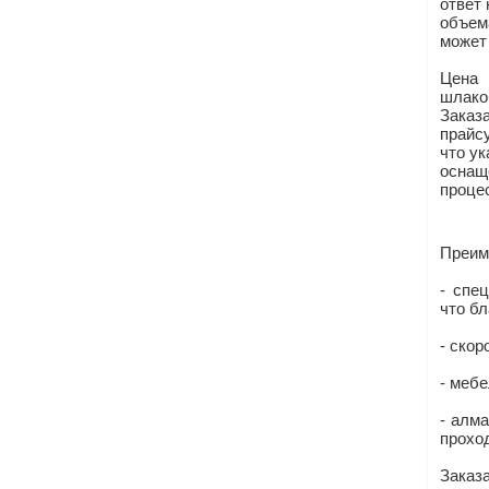
ответ
объем
может
Цена 
шлако
Заказ
прайсу
что у
оснащ
проце
Преим
- спе
что бл
- ско
- меб
- алм
прохо
Заказ