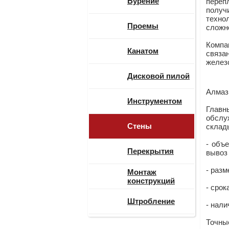
Бурение
переп
полу
техно
Проемы
сложн
Компа
Канатом
связа
желез
Дисковой пилой
Алмаз
Инструментом
Главн
обслу
Стены
склад
- объ
Перекрытия
вывоз
- разм
Монтаж
конструкций
- срок
Штробление
- нали
Точны