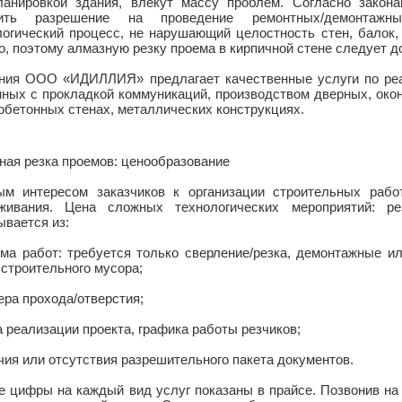
ланировкой здания, влекут массу проблем. Согласно закон
чить разрешение на проведение ремонтных/демонтажны
логический процесс, не нарушающий целостность стен, балок,
о, поэтому алмазную резку проема в кирпичной стене следует 
ния ООО «ИДИЛЛИЯ» предлагает качественные услуги по реа
нных с прокладкой коммуникаций, производством дверных, око
обетонных стенах, металлических конструкциях.
ная резка проемов: ценообразование
ым интересом заказчиков к организации строительных рабо
живания. Цена сложных технологических мероприятий: ре
ывается из:
ема работ: требуется только сверление/резка, демонтажные и
 строительного мусора;
ера прохода/отверстия;
а реализации проекта, графика работы резчиков;
чия или отсутствия разрешительного пакета документов.
е цифры на каждый вид услуг показаны в прайсе. Позвонив на