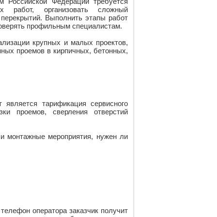
ам Российской Федерации требуется
х работ, организовать сложный
 перекрытий. Выполнить этапы работ
доверять профильным специалистам.
лизации крупных и малых проектов,
нных проемов в кирпичных, бетонных,
т является тарификация сервисного
зки проемов, сверления отверстий
ли монтажные мероприятия, нужен ли
 телефон оператора заказчик получит