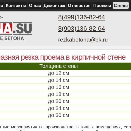
ио
Контакты
О нас
Демонтаж
Отверстия
Проемы
Стены
8(499)136-82-64
8(903)136-82-64
rezkabetona@bk.ru
азная резка проема в кирпичной стене
Толщина стены
до 12 см
до 14 см
до 16 см
до 18 см
до 20 см
до 24 см
до 30 см
тные мероприятия на производстве, в жилых помещениях, есл