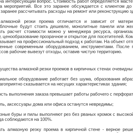
 на интересующий вопрос. Стоимость работ определяется масте
а мероприятий. Все это заранее обсуждается с клиентом до 
 заранее рассчитывать расходы на ремонт или реконструкцию з
алмазной резки проема отличается и зависит от матери
блочные будут стоить дешевле, монолитные панели или жел
ать расчет стоимости можно у менеджера ресурса, организа
, ценообразование прозрачное и открытое для посетителей. Ко
казывает на профессиональный подход к работам. На объект от
енные современным оборудованием, инструментами. После 
ссов рабочие вывезут отходы, оставив чистую территорию.
ущества алмазной резки проемов в кирпичных стенах очевидны
циальное оборудование работает без шума, образования абраз
агоприятно сказывается на несущих характеристиках здания;
рость выполнения заказа превышает работы рабочего с перфора
ель, аксессуары дома или офиса останутся невредимы;
азные буры и пилы выполняют рез без рваных кромок с высокой
да соблюдаются на 100%.
ать алмазную резку проема в кирпичной стене - верное реш